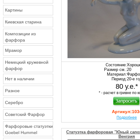
Картины
Киевская старина
Композиции из
фарфора
Мрамор
Немецкий кружевной
Состояние:
Хорош
фарфор
Размер см.:
20
Материал:
Фарфо
Нет в наличии
Период:
20-е го
80 у.е.*
Разное
* - расчет в гривне по к
Серебро
Артикул:
103
Советский Фарфор
Подробнее
Фарфоровые статуэтки
Статуэтка фарфоровая "Юный сапож
Goebel Hummel
Венгрия