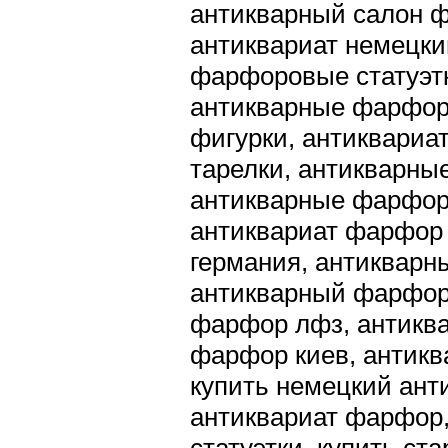
антикварный салон ф
антиквариат немецки
фарфоровые статуэтк
антикварные фарфор
фигурки, антиквари
тарелки, антикварны
антикварные фарфор
антиквариат фарфор 
германия, антикварн
антикварный фарфор
фарфор лфз, антикв
фарфор киев, антикв
купить немецкий анти
антиквариат фарфор,