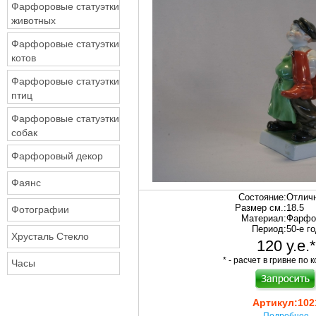
Фарфоровые статуэтки
животных
Фарфоровые статуэтки
котов
Фарфоровые статуэтки
птиц
Фарфоровые статуэтки
собак
Фарфоровый декор
Фаянс
Состояние:
Отлич
Размер см.:
18.5
Фотографии
Материал:
Фарфо
Период:
50-е г
Хрусталь Стекло
120 у.е.*
* - расчет в гривне по к
Часы
Артикул:
102