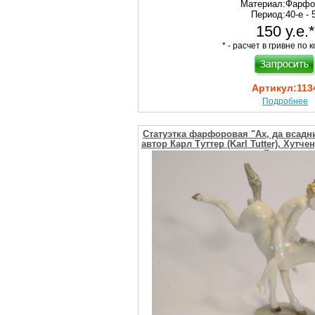
Материал:
Фарфо
Период:
40-е - 5
150 у.е.*
* - расчет в гривне по к
Артикул:
113
Подробнее
Статуэтка фарфоровая "Ах, да всадник
автор Карл Туттер (Karl Tutter), Хутче
Германия