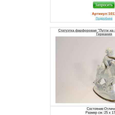
Артикул:
101
Подробнее
Статуэтка фарфоровая "Путти на 
Германия
Состояние:
Отлич
Размер см.:
25 х 1