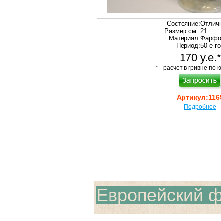
Состояние:
Отлич
Размер см.:
21
Материал:
Фарфо
Период:
50-е г
170 у.е.*
* - расчет в гривне по к
Артикул:
116
Подробнее
Европейский 