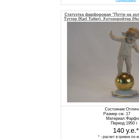
Подробнее
Статуэтка фарфоровая "Путти на зол
Туттер (Karl Tutter), Хутченройтер (H
Состояние:
Отлич
Размер см.:
17
Материал:
Фарфо
Период:
1950 г.
140 у.е.*
* - расчет в гривне по к