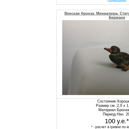
Подробнее
Венская бронза. Миниатюра. Стату
Бермана
Состояние:
Хорош
Размер см.:
2,0 х 1
Материал:
Бронз
Период:
Нач. 20
100 у.е.*
* - расчет в гривне по к