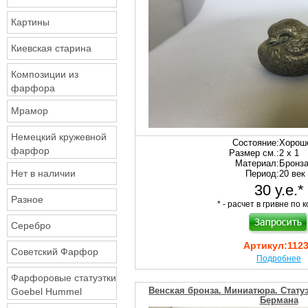
Картины
Киевская старина
Композиции из
фарфора
Мрамор
Немецкий кружевной
Состояние:
Хорош
фарфор
Размер см.:
2 х 1
Материал:
Бронз
Нет в наличии
Период:
20 век
30 у.е.*
Разное
* - расчет в гривне по к
Серебро
Артикул:
112
Советский Фарфор
Подробнее
Фарфоровые статуэтки
Венская бронза. Миниатюра. Стату
Goebel Hummel
Бермана