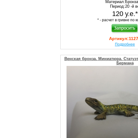
Материал:
Бронз
Период:
20 -й в
120 у.е.*
* - расчет в гривне по к
Артикул:
112
Подробнее
Венская бронза. Миниатюра. Статуэ
Бермана