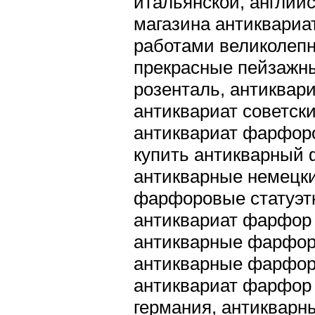
итальянской, английс
магазина антиквариа
работами великолепн
прекрасные пейзажн
розенталь, антиквар
антиквариат советск
антиквариат фарфоро
купить антикварный 
антикварные немецки
фарфоровые статуэтк
антиквариат фарфор
антикварные фарфоро
антикварные фарфор
антиквариат фарфор 
германия, антикварн