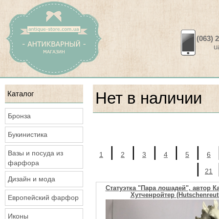
(063) 
ua.a
Каталог
Нет в наличии
Бронза
Букинистика
|
|
|
|
|
Вазы и посуда из
1
2
3
4
5
6
фарфора
|
21
Дизайн и мода
Статуэтка "Пара лошадей", автор Карл
Хутченройтер (Hutschenreut
Европейский фарфор
Иконы