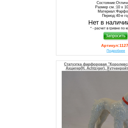
Состояние:
Отлич
Размер см.:
10 х 1
Материал:
Фарфо
Период:
40-е г
Нет в наличии
* - расчет в гривне по к
Артикул:
112
Подробнее
Статуэтка фарфоровая "Королевск
Ахцигер(H. Achtziger), Хутченройт
Германия