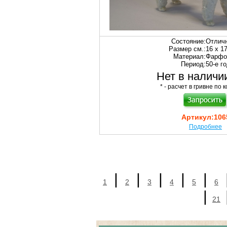
Состояние:
Отлич
Размер см.:
16 х 1
Материал:
Фарфо
Период:
50-е г
Нет в наличии
* - расчет в гривне по к
Артикул:
106
Подробнее
|
|
|
|
|
1
2
3
4
5
6
|
21