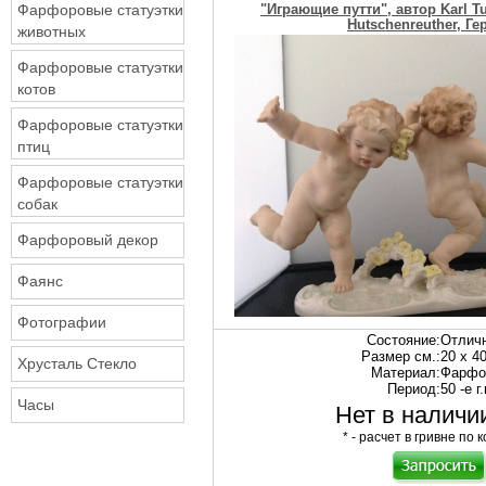
Фарфоровые статуэтки
"Играющие путти", автор Karl Tut
Hutschenreuther, Г
животных
Фарфоровые статуэтки
котов
Фарфоровые статуэтки
птиц
Фарфоровые статуэтки
собак
Фарфоровый декор
Фаянс
Фотографии
Состояние:
Отлич
Размер см.:
20 х 4
Хрусталь Стекло
Материал:
Фарфо
Период:
50 -е г
Часы
Нет в наличии
* - расчет в гривне по к