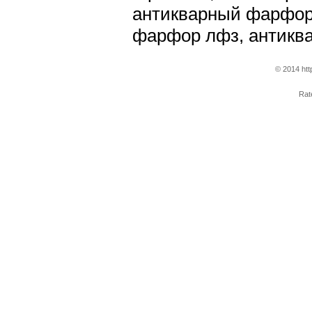
антикварный фарфор
фарфор лфз, антикв
© 2014 htt
Ra