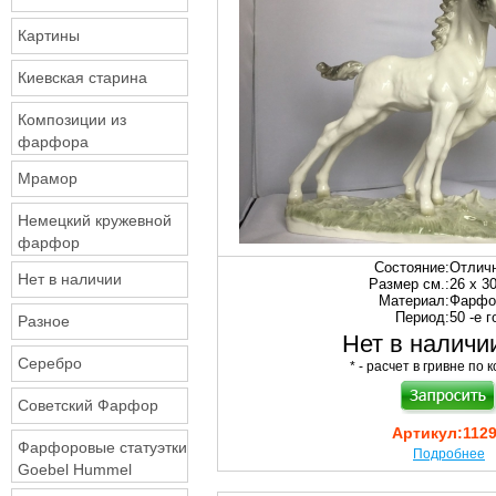
Картины
Киевская старина
Композиции из
фарфора
Мрамор
Немецкий кружевной
фарфор
Состояние:
Отлич
Нет в наличии
Размер см.:
26 х 3
Материал:
Фарфо
Период:
50 -е 
Разное
Нет в наличии
Серебро
* - расчет в гривне по к
Советский Фарфор
Артикул:
112
Фарфоровые статуэтки
Подробнее
Goebel Hummel